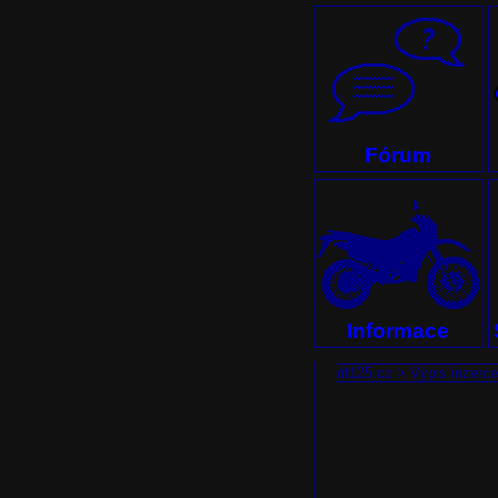
Fórum
Informace
dt125.cz
>
Výpis inzerce