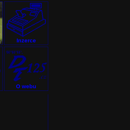
Inzerce
O webu