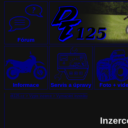
Fórum
Informace
Servis a úpravy
Foto + vid
dt125.cz
>
Výpis inzerce
>
Vymazání inzerátu
Inzerc